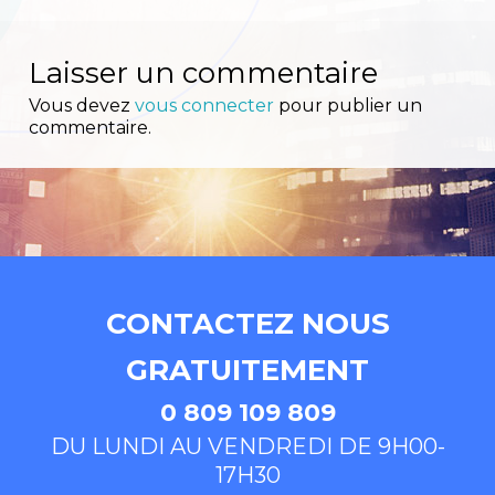
l’article
Laisser un commentaire
Vous devez
vous connecter
pour publier un
commentaire.
CONTACTEZ NOUS
GRATUITEMENT
0 809 109 809
DU LUNDI AU VENDREDI DE 9H00-
17H30