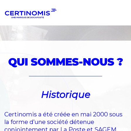
Aller
Aller
à
au
la
contenu
navigation
QUI SOMMES-NOUS ?
Historique
Certinomis a été créée en mai 2000 sous
la forme d’une société détenue
conjointement par La Poste et SAGEM,