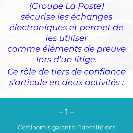
(Groupe La Poste)
sécurise les échanges
électroniques et permet de
les utiliser
comme éléments de preuve
lors d’un litige.
Ce rôle de tiers de confiance
s’articule en deux activités :
– 1 –
Certinomis garantit l’identité des