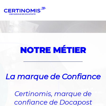
Aller
Aller
à
au
la
contenu
navigation
NOTRE MÉTIER
La marque de Confiance
Certinomis, marque de
confiance de Docapost