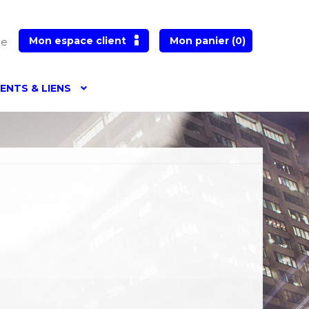
Mon espace client
Mon panier
(0)
he
NTS & LIENS
me
Accessibilité – non conforme
tificat
Choisir un certificat
Contact
Crédits
ves
FAQ
Gestion des données personnelles
nipulation de certificat/ Convertisseur SSL
HA1
Nos OIDs SHA2 génération 2013