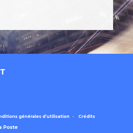
ier
Panier
Recherche
Référentiel EIDAS
e certificat électronique
WP 2FA User Profile
vice d’horodatage électronique
NT
ditions générales d’utilisation
Crédits
La Poste