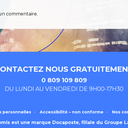
génération 2017
Nos politiques de certification
Notre mét
un commentaire.
 d’authentification
Révoquer votre certificat
Tester votr
inomis corporate
Certinomis SC
Corporate service PKI
Ser
atage électronique old LA POSTE
Offres de partenariats
ONTACTEZ NOUS GRATUITEME
0 809 109 809
DU LUNDI AU VENDREDI DE 9H00-17H30
s personnelles
Accessibilité – non conforme
Nos con
omis est une marque
Docaposte
, filiale du Groupe 