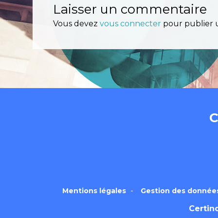
Nos OIDs SHA2 
Laisser un commentaire
Vous devez
vous connecter
pour publier 
Résultat du Test
Certinomis
Cert
Service d’horod
C
Mentions légales
Gestion des donnée
Certin