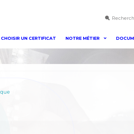
Recherc
CHOISIR UN CERTIFICAT
NOTRE MÉTIER
DOCUME
Accessibilité – non conforme
Accessibilité – non confor
n compliant
Adobe Sign
certificat
checkout
Choisir un cer
1
Drivers Gemalto
Drivers Morpho
Drivers Morpho Archi
ique
on and Management of Personal Data
Legal mentions
Ma
s
Nos certificats racines
Nos certificats racines
Nos OIDs S