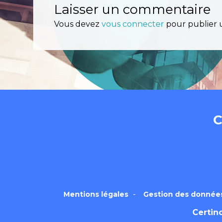
Nos OIDs SHA2 
Laisser un commentaire
Vous devez
vous connecter
pour publier 
Résultat du Test
Certinomis
Cert
Service d’horod
C
Mentions légales
Gestion des donnée
Certin