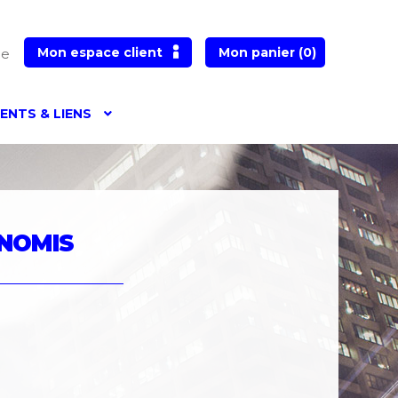
Mon espace client
Mon panier
(0)
he
NTS & LIENS
me
Accessibilité – non conforme
tificat
Choisir un certificat
Contact
Crédits
INOMIS
ves
FAQ
Gestion des données personnelles
nipulation de certificat/ Convertisseur SSL
HA1
Nos OIDs SHA2 génération 2013