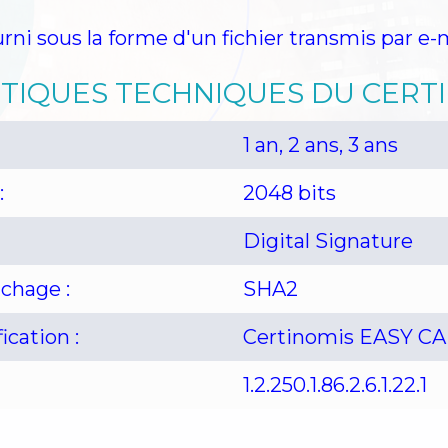
génération 2017
Nos politiques de certification
Notre mét
ourni sous la forme d'un fichier transmis par e-m
 d’authentification
Révoquer votre certificat
Tester votr
TIQUES TECHNIQUES DU CERTI
inomis corporate
Certinomis SC
Corporate service PKI
Ser
1 an, 2 ans, 3 ans
atage électronique old LA POSTE
Offres de partenariats
:
2048 bits
Digital Signature
chage :
SHA2
ication :
Certinomis EASY CA
1.2.250.1.86.2.6.1.22.1