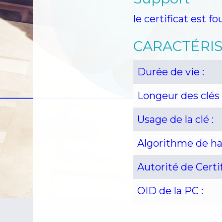
Nos OIDs SHA2 
le certificat est f
Résultat du Test
CARACTÉRIS
Certinomis
Cert
Durée de vie :
Service d’horod
Longeur des clés 
Usage de la clé :
Algorithme de ha
Autorité de Certif
OID de la PC :