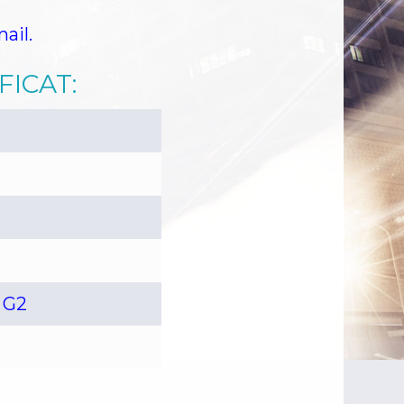
ier
Panier
Recherche
Référentiel EIDAS
ail.
e certificat électronique
WP 2FA User Profile
FICAT:
vice d’horodatage électronique
 G2