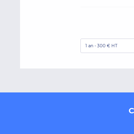
1 an - 300 € HT
C