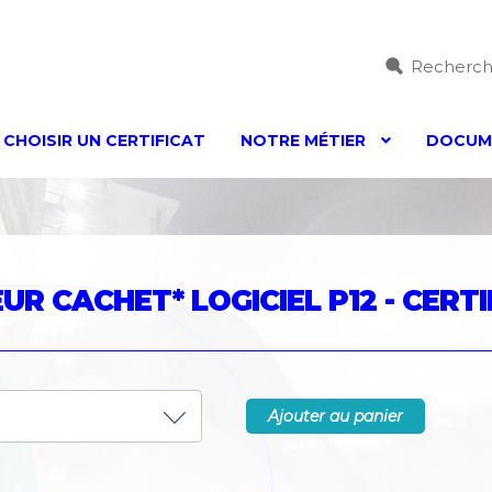
Recherc
CHOISIR UN CERTIFICAT
NOTRE MÉTIER
DOCUME
Accessibilité – non conforme
Accessibilité – non confor
n compliant
Adobe Sign
certificat
checkout
Choisir un cer
UR CACHET* LOGICIEL P12 - CERT
1
Drivers Gemalto
Drivers Morpho
Drivers Morpho Archi
on and Management of Personal Data
Legal mentions
Ma
Ajouter au panier
s
Nos certificats racines
Nos certificats racines
Nos OIDs S