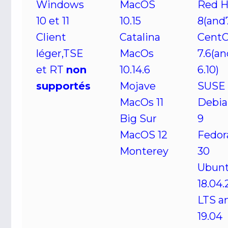
Windows
MacOS
Red H
10 et 11
10.15
8(and7
Client
Catalina
Cent
léger,TSE
MacOs
7.6(an
et RT
non
10.14.6
6.10)
supportés
Mojave
SUSE 
MacOs 11
Debia
Big Sur
9
MacOS 12
Fedor
Monterey
30
Ubun
18.04.
LTS a
19.04