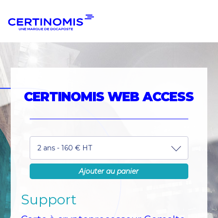
Aller
Aller
à
au
la
contenu
navigation
CERTINOMIS WEB ACCESS
2 ans - 160 € HT
Ajouter au panier
Support