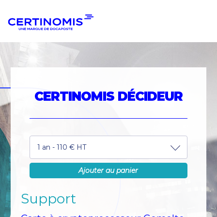
Aller
Aller
à
au
la
contenu
navigation
CERTINOMIS DÉCIDEUR
1 an - 110 € HT
Ajouter au panier
Support